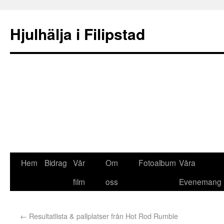
Hjulhälja i Filipstad
Hem
Bidrag
Vår
Om
Fotoalbum
Våra
film
oss
Evenemang
←
Resultatlista & pallplatser från Hot Rod Rumble