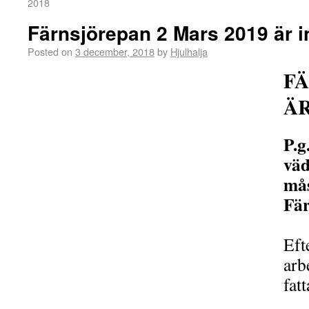
2018
Färnsjörepan 2 Mars 2019 är in
Posted on
3 december, 2018
by
Hjulhalja
F
ÄR
P.g
väd
mås
Fär
Eft
arb
fatt