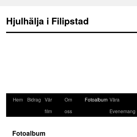
Hjulhälja i Filipstad
Hem
Bidrag
Vår
Om
Fotoalbum
Våra
film
oss
Evenemang
Fotoalbum