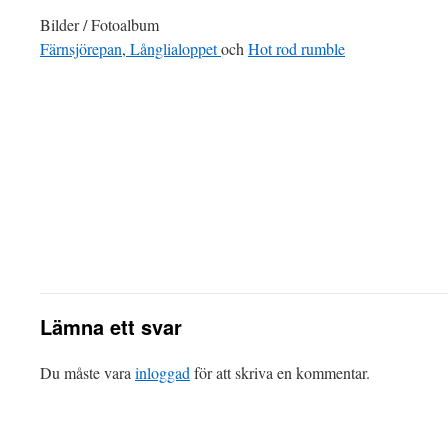
Bilder / Fotoalbum
Färnsjörepan
,
Långlialoppet
och
Hot rod rumble
Lämna ett svar
Du måste vara
inloggad
för att skriva en kommentar.