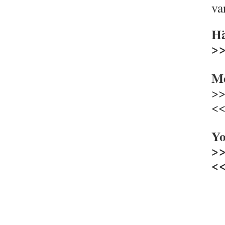
va
Hä
>
Me
>
<
Yo
>
<