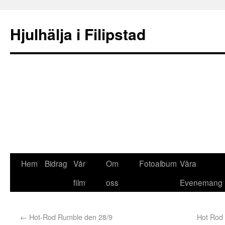
Hjulhälja i Filipstad
Hem
Bidrag
Vår
Om
Fotoalbum
Våra
film
oss
Evenemang
←
Hot-Rod Rumble den 28/9
Hot Rod 