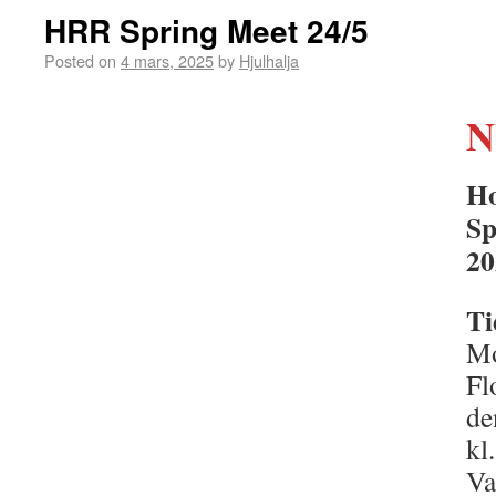
HRR Spring Meet 24/5
Posted on
4 mars, 2025
by
Hjulhalja
N
Ho
Sp
20
Ti
Mo
Fl
de
kl
Va