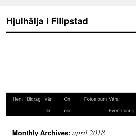
Hjulhälja i Filipstad
Hem
Bidrag
Vår
Om
Fotoalbum
Våra
film
oss
Evenemang
april 2018
Monthly Archives: