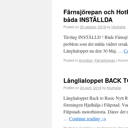
Färnsjörepan och Hot
båda INSTÄLLDA
Posted on
25 oktober, 2019
by
Hjulhalja
Tävling INSTÄLLD ! Både Färnsjöre
problem som det milda vädret orsaka
Långlialoppet nu den 30 Maj. …
Co
Posted in
Anmälan
,
Färnsjörepan
|
Komme
Långlialoppet BACK 
Posted on
24 april, 2019
by
Hjulhalja
Långlialoppet Back to Basic Nytt R
föreningen Hjulhälja i Filipstad. Va
Filipstads motorhistoria. Därav det 
…
Continue reading
→
Posted in
Anmälan
,
Långlialoppet
,
Om os