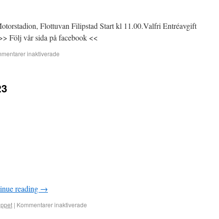
rstadion, Flottuvan Filipstad Start kl 11.00.Valfri Entréavgift
>> Följ vår sida på facebook <<
mentarer inaktiverade
23
inue reading
→
oppet
|
Kommentarer inaktiverade