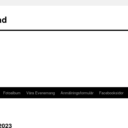
ad
Fotoalbum
Våra Evenemang
Anmälningsformulär
Facebooksidor
2023