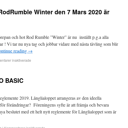
RodRumble Winter den 7 Mars 2020 är
pan och hot Rod Rumble ”Winter” är nu inställt p.g.a alla
r ! Vi tar nu nya tag och jobbar vidare med nästa tävling som blir
ntinue reading
→
ntarer inaktiverade
TO BASIC
eglemente 2019. Långlialoppet arrangeras av den ideella
rför förändringar? Föreningens syfte är att främja och bevara
nya beslutet med ett helt nytt reglemente för Långlialoppet som är
s
|
Kommentarer inaktiverade