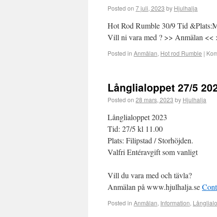
Posted on
7 juli, 2023
by
Hjulhalja
Hot Rod Rumble 30/9 Tid &Plats:Moto
Vill ni vara med ? >> Anmälan << 
Posted in
Anmälan
,
Hot rod Rumble
|
Kom
Långlialoppet 27/5 20
Posted on
28 mars, 2023
by
Hjulhalja
Långlialoppet 2023
Tid: 27/5 kl 11.00
Plats: Filipstad / Storhöjden.
Valfri Entéravgift som vanligt
Vill du vara med och tävla?
Anmälan på www.hjulhalja.se
Cont
Posted in
Anmälan
,
Information
,
Långlial