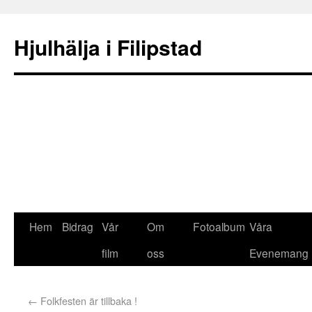
Hjulhälja i Filipstad
Hem
Bidrag
Vår
Om
Fotoalbum
Våra
film
oss
Evenemang
←
Folkfesten är tillbaka !