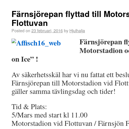
Färnsjörepan flyttad till Motor
Flottuvan
Posted on
23 februari, 2016
by
Hjulhalja
Färnsjörepan flyt
Motorstadion 
on Ice” !
Av säkerhetsskäl har vi nu fattat ett beslu
Färnsjörepan till Motorstadion vid Flot
gäller samma tävlingsdag och tider!
Tid & Plats:
5/Mars med start kl 11.00
Motorstadion vid Flottuvan / Färnsjön F