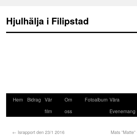
Hjulhälja i Filipstad
Hem
Bidrag
Vår
Om
Fotoalbum
Våra
film
oss
Evenemang
←
Israpport den 23/1 2016
Mats ”Matte” 